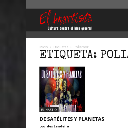
El
Anartista
Inicio
Etiquetas
Poliamor
ETIQUETA: POL
EL HASTÍO
DE SATÉLITES Y PLANETAS
Lourdes Landeira