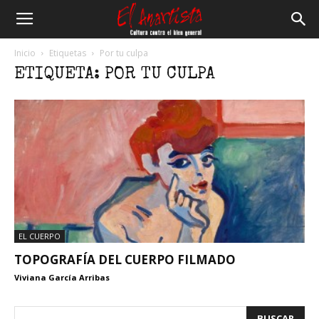
El
Inicio
Etiquetas
Por tu culpa
ETIQUETA: POR TU CULPA
Anartista
EL CUERPO
TOPOGRAFÍA DEL CUERPO FILMADO
Viviana García Arribas