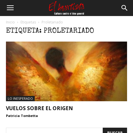
El
Inicio
Etiquetas
Proletariado
ETIQUETA: PROLETARIADO
Anartista
LO INESPERADO
VUELOS SOBRE EL ORIGEN
Patricia Tombetta