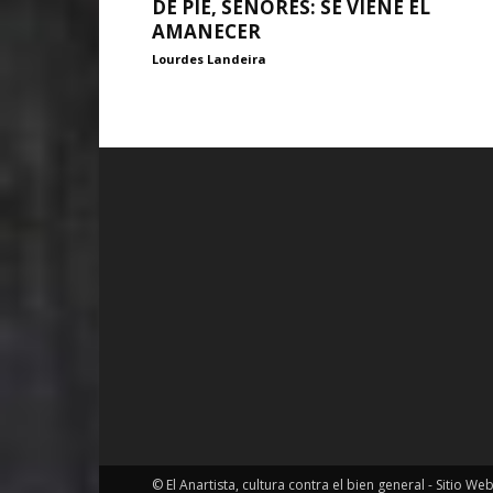
DE PIE, SEÑORES: SE VIENE EL
AMANECER
Lourdes Landeira
© El Anartista, cultura contra el bien general - Sitio We