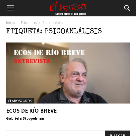
El
Inicio
Etiquetas
Psicoanlálisis
ETIQUETA: PSICOANLÁLISIS
Anartista
CLAROSCUROS
ECOS DE RÍO BREVE
Gabriela Stoppelman