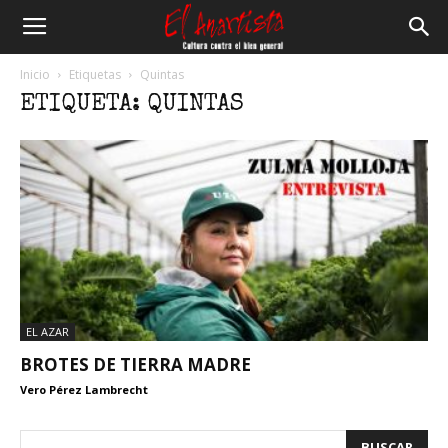
El
Inicio
Etiquetas
Quintas
ETIQUETA: QUINTAS
Anartista
EL AZAR
BROTES DE TIERRA MADRE
Vero Pérez Lambrecht