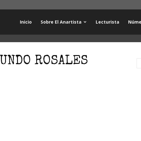
Inicio
Sobre El Anartista
Lecturista
Núme
MUNDO ROSALES