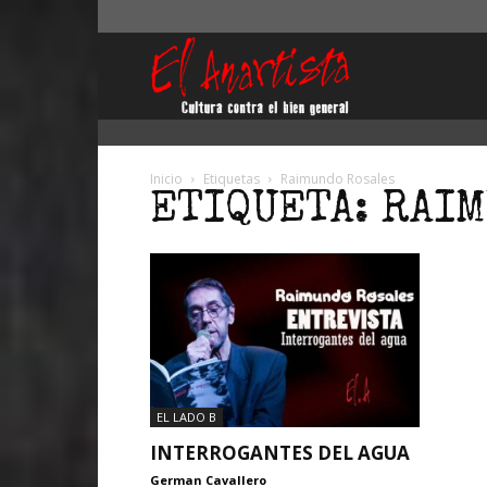
El
Anartista
Inicio
Etiquetas
Raimundo Rosales
ETIQUETA: RAI
EL LADO B
INTERROGANTES DEL AGUA
German Cavallero