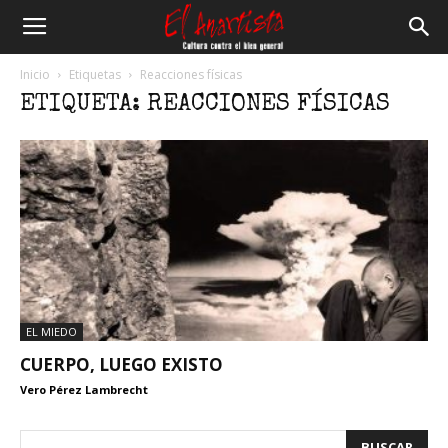
El
Inicio
Etiquetas
Reacciones físicas
ETIQUETA: REACCIONES FÍSICAS
Anartista
EL MIEDO
CUERPO, LUEGO EXISTO
Vero Pérez Lambrecht