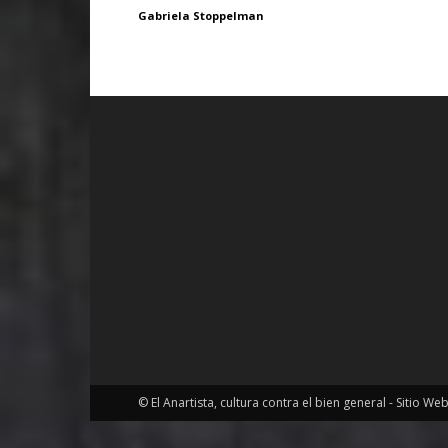
Gabriela Stoppelman
© El Anartista, cultura contra el bien general - Sitio We