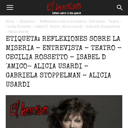
El
Inicio
Etiquetas
Reflexiones sobre la miseria – Entrevista – Teatro –
Cecilia Rossetto – Isabel D ´Amico- Alicia Usardi – Gabriela Stoppelman
– Alicia Usardi
Anartista
ETIQUETA: REFLEXIONES SOBRE LA
MISERIA – ENTREVISTA – TEATRO –
CECILIA ROSSETTO – ISABEL D
´AMICO- ALICIA USARDI –
GABRIELA STOPPELMAN – ALICIA
USARDI