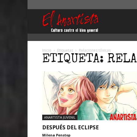
El
Anartista
Inicio
Etiquetas
Relaciones tóxicas
ETIQUETA: REL
ANARTISTA JUVENIL
DESPUÉS DEL ECLIPSE
Milena Penstop