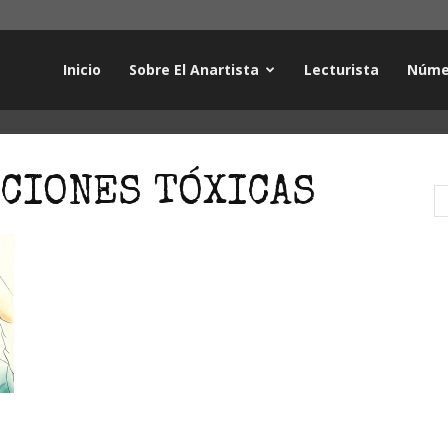
Inicio
Sobre El Anartista
Lecturista
Núme
ACIONES TÓXICAS