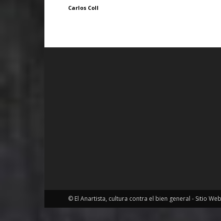
Carlos Coll
© El Anartista, cultura contra el bien general - Sitio We