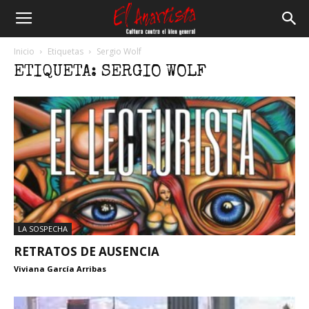
El
Inicio
Etiquetas
Sergio Wolf
ETIQUETA: SERGIO WOLF
Anartista
LA SOSPECHA
RETRATOS DE AUSENCIA
Viviana García Arribas