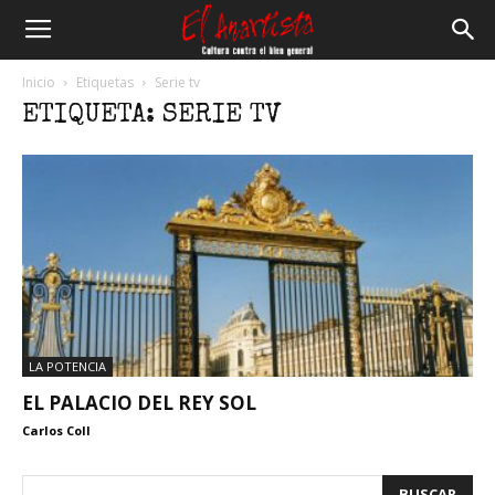
El
Inicio
Etiquetas
Serie tv
ETIQUETA: SERIE TV
Anartista
LA POTENCIA
EL PALACIO DEL REY SOL
Carlos Coll