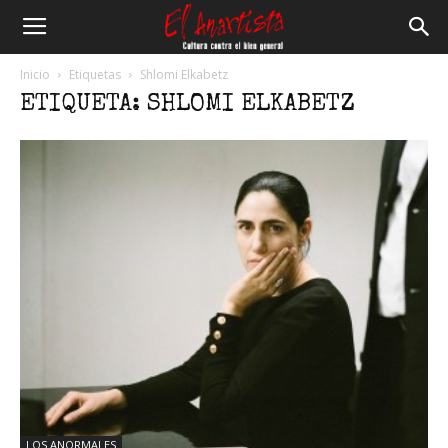
El
Inicio
Etiquetas
Shlomi Elkabetz
ETIQUETA: SHLOMI ELKABETZ
Anartista
LOS ANORMALES