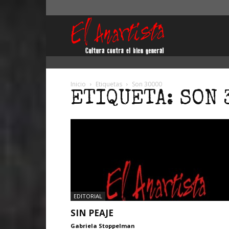
El
Anartista
Inicio
Etiquetas
Son 30000
ETIQUETA: SON 
EDITORIAL
SIN PEAJE
Gabriela Stoppelman