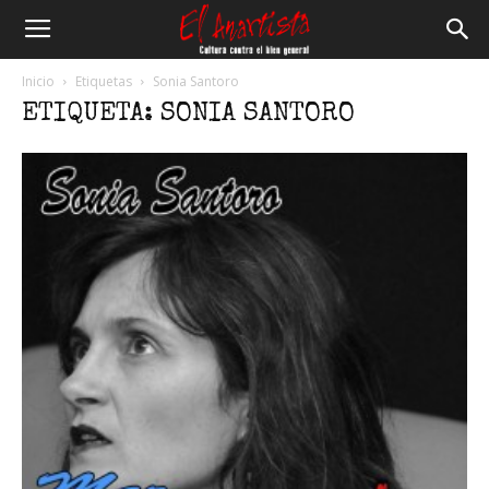
El
Inicio
Etiquetas
Sonia Santoro
ETIQUETA: SONIA SANTORO
Anartista