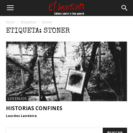
El
Inicio
Etiquetas
Stoner
ETIQUETA: STONER
Anartista
LOS EXILIOS
HISTORIAS CONFINES
Lourdes Landeira