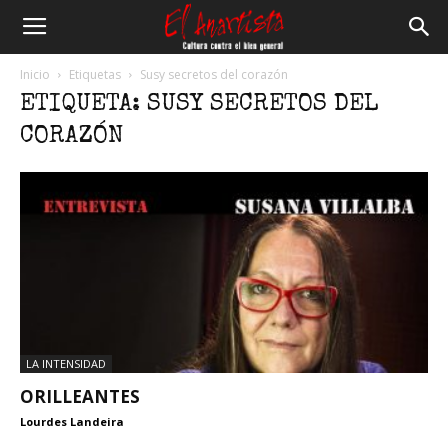
El
Inicio
Etiquetas
Susy secretos del corazón
ETIQUETA: SUSY SECRETOS DEL
Anartista
CORAZÓN
LA INTENSIDAD
ORILLEANTES
Lourdes Landeira