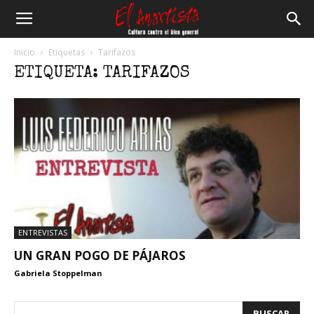
El
Inicio
Etiquetas
Tarifazos
ETIQUETA: TARIFAZOS
Anartista
ENTREVISTAS
UN GRAN POGO DE PÁJAROS
Gabriela Stoppelman