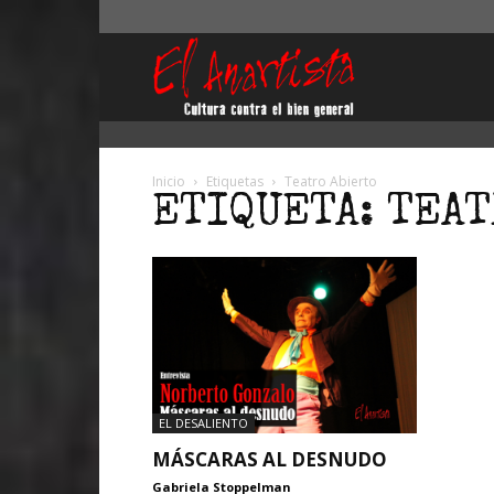
El
Anartista
Inicio
Etiquetas
Teatro Abierto
ETIQUETA: TEA
EL DESALIENTO
MÁSCARAS AL DESNUDO
Gabriela Stoppelman