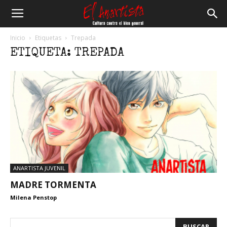
El
Inicio
Etiquetas
Trepada
ETIQUETA: TREPADA
Anartista
ANARTISTA JUVENIL
MADRE TORMENTA
Milena Penstop