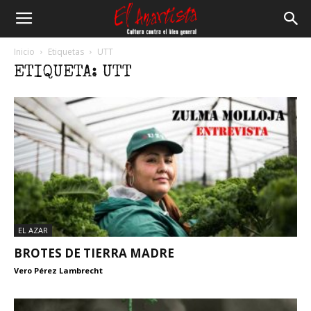
El
Inicio
Etiquetas
UTT
ETIQUETA: UTT
Anartista
EL AZAR
BROTES DE TIERRA MADRE
Vero Pérez Lambrecht