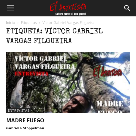
El
Inicio
Etiquetas
Víctor Gabriel Vargas Filgueira
ETIQUETA: VÍCTOR GABRIEL
Anartista
VARGAS FILGUEIRA
ENTREVISTAS
MADRE FUEGO
Gabriela Stoppelman