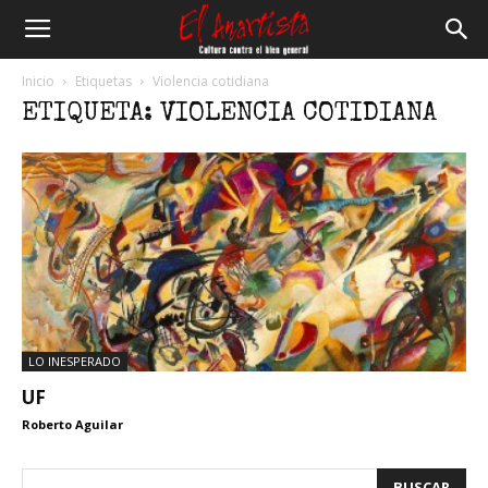
El
Inicio
Etiquetas
Violencia cotidiana
ETIQUETA: VIOLENCIA COTIDIANA
Anartista
LO INESPERADO
UF
Roberto Aguilar