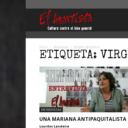
El
Anartista
Inicio
Etiquetas
Virgen abortera
ETIQUETA: VIR
ENTREVISTAS
UNA MARIANA ANTIPAQUITALISTA
Lourdes Landeira