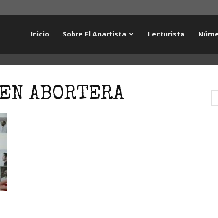
Inicio
Sobre El Anartista
Lecturista
Núme
GEN ABORTERA