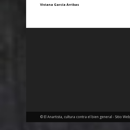
Viviana García Arribas
© El Anartista, cultura contra el bien general - Sitio We