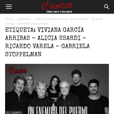
El
Inicio
Etiquetas
Viviana García Arribas – Alicia Usardi – Ricardo
Varela – Gabriela Stoppelman
ETIQUETA: VIVIANA GARCÍA
Anartista
ARRIBAS – ALICIA USARDI –
RICARDO VARELA – GABRIELA
STOPPELMAN
EL CUERPO