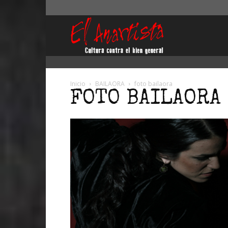
El
Anartista
Inicio
BAILAORA
foto bailaora
FOTO BAILAORA