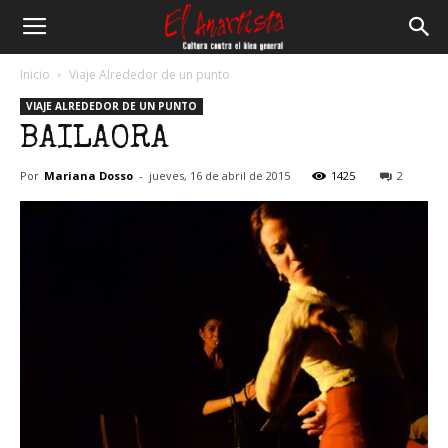
El
Inicio
Viaje Alrededor de un punto
VIAJE ALREDEDOR DE UN PUNTO
Anartista
BAILAORA
Por
Mariana Dosso
-
jueves, 16 de abril de 2015
1425
2