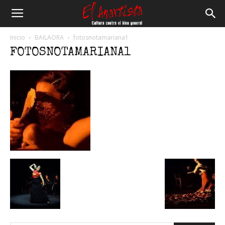
El
Inicio
BAILAORA
fotosnotamariana1
FOTOSNOTAMARIANA1
Anartista