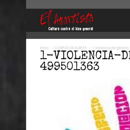
El
Anartista
Inicio
COMPÁS DE ALERTA
1-violencia-de-gener
1-VIOLENCIA-
499501363