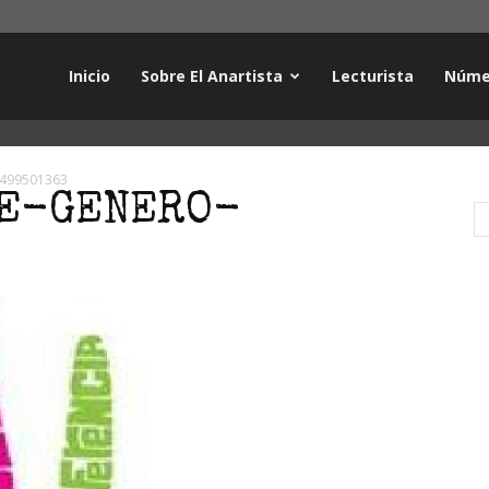
Inicio
Sobre El Anartista
Lecturista
Núme
o-499501363
DE-GENERO-