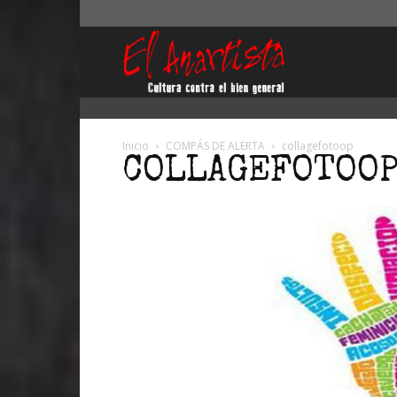
El
Anartista
Inicio
COMPÁS DE ALERTA
collagefotoop
COLLAGEFOTOO