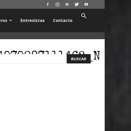
ros
Entrevistas
Contacto
4979087111462_N