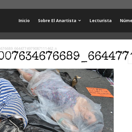
Inicio
Sobre El Anartista
Lecturista
Núme
4676689_6644774979087111462_n
007634676689_664477