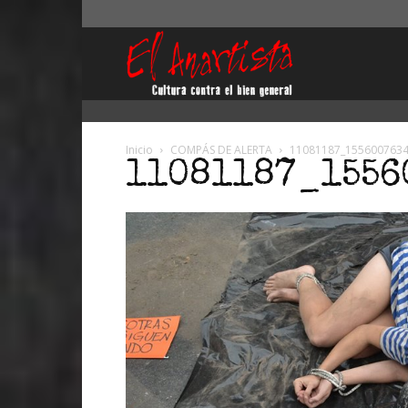
El
Anartista
Inicio
COMPÁS DE ALERTA
11081187_155600763
11081187_1556