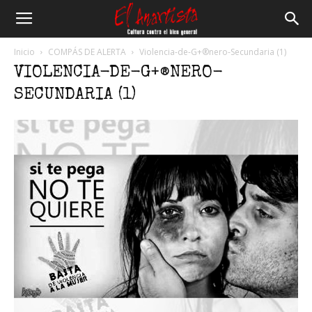
El
Inicio
COMPÁS DE ALERTA
Violencia-de-G+®nero-Secundaria (1)
VIOLENCIA-DE-G+®NERO-
Anartista
SECUNDARIA (1)