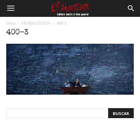
El
Inicio
PRUEBA ESCRITA
400-3
400-3
Anartista