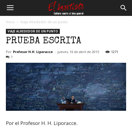
El
Inicio
Viaje Alrededor de un punto
VIAJE ALREDEDOR DE UN PUNTO
Anartista
PRUEBA ESCRITA
Por
Profesor H.H. Liporacce
-
jueves, 16 de abril de 2015
1271
1
Por el Profesor H. H. Liporacce.