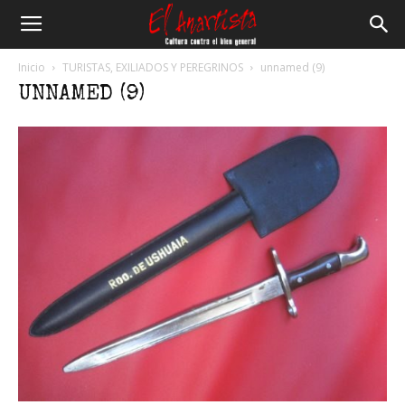
El
Inicio
TURISTAS, EXILIADOS Y PEREGRINOS
unnamed (9)
UNNAMED (9)
Anartista