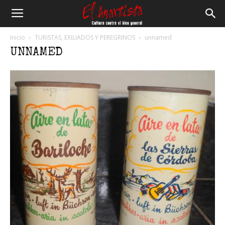
El
Inicio
TURISTAS, EXILIADOS Y PEREGRINOS
unnamed
UNNAMED
Anartista