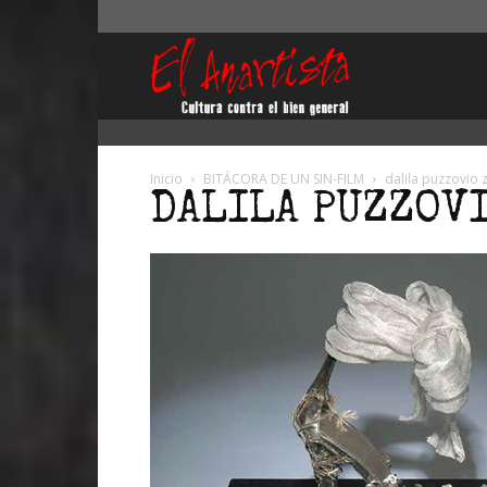
El
Anartista
Inicio
BITÁCORA DE UN SIN-FILM
dalila puzzovio 
DALILA PUZZOV