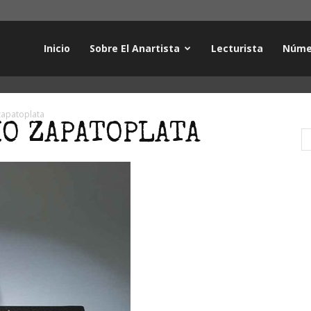
Inicio
Sobre El Anartista
Lecturista
Núme
zapatoplata
IO ZAPATOPLATA