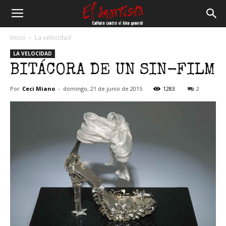
El
Inicio
La velocidad
LA VELOCIDAD
Anartista
BITÁCORA DE UN SIN-FILM
Por
Ceci Miano
-
domingo, 21 de junio de 2015
1283
2