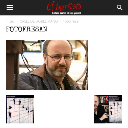
El
Inicio
CALLE DE DOBLE MANO
fotofresan
FOTOFRESAN
Anartista