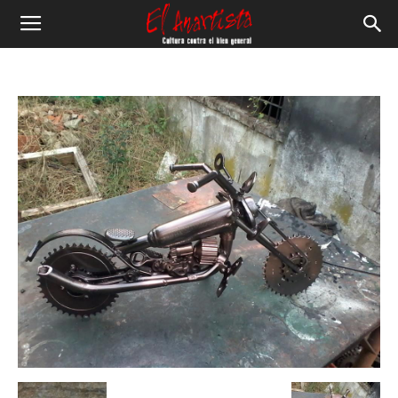
El
Anartista