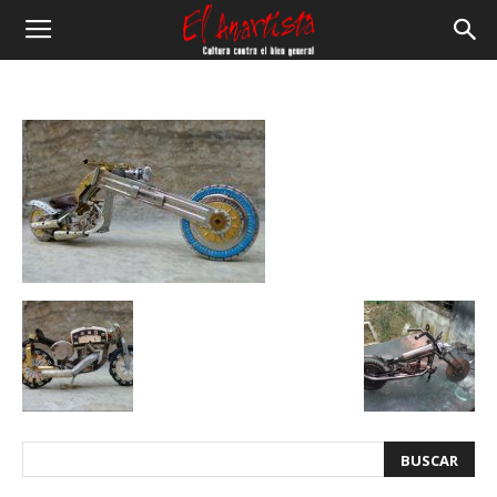
El
Anartista