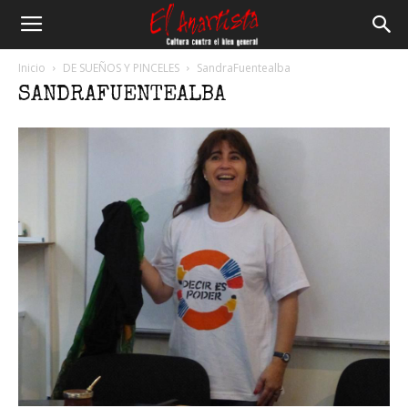
El
Inicio
DE SUEÑOS Y PINCELES
SandraFuentealba
SANDRAFUENTEALBA
Anartista