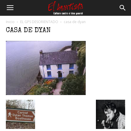
El
Inicio
EL GPS DESORIENTADO
casa de dyan
CASA DE DYAN
Anartista