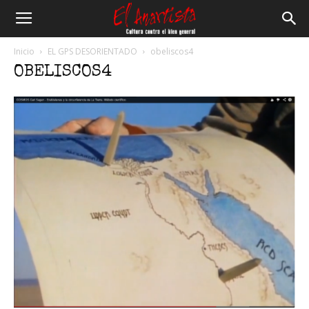
El
Inicio
EL GPS DESORIENTADO
obeliscos4
OBELISCOS4
Anartista