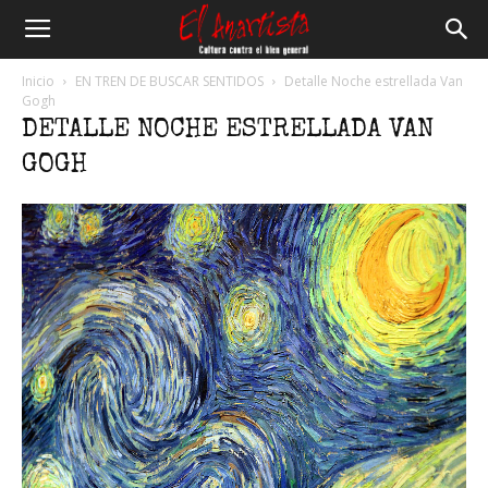
El
Inicio
EN TREN DE BUSCAR SENTIDOS
Detalle Noche estrellada Van
Gogh
DETALLE NOCHE ESTRELLADA VAN
Anartista
GOGH