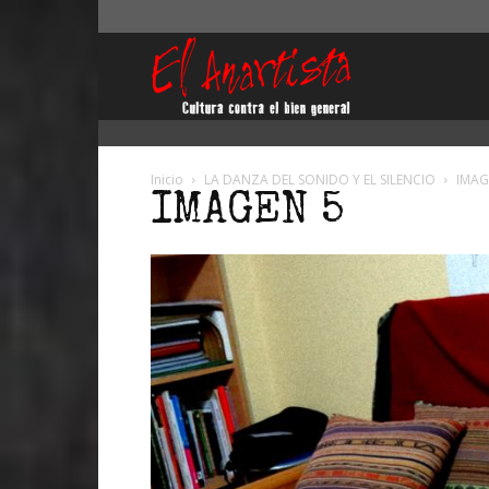
El
Anartista
Inicio
LA DANZA DEL SONIDO Y EL SILENCIO
IMAG
IMAGEN 5