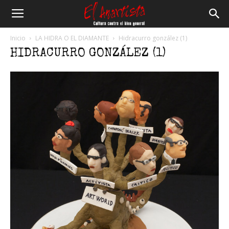
El
Inicio
LA HIDRA O EL DIAMANTE
Hidracurro gonzález (1)
HIDRACURRO GONZÁLEZ (1)
Anartista